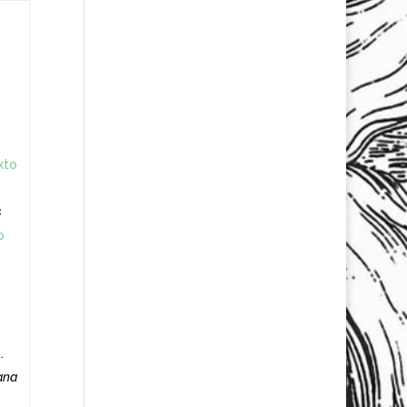
xto
s
o
).
ana