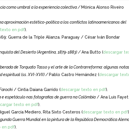
ncia como umbral a la experiencia colectiva /
Mónica Alonso Riveiro
na aproximación estético-política a los conflictos latinoamericanos del
texto en pdf
).
869: Guerra de la Triple Alianza. Paraguay / César Iván Bondar
onquista del Desierto (Argentina, 1879-1883) /
Ana Butto (
descargar te
Liberada de Torquato Tasso y el arte de la Contrarreforma: algunas nota
d espiritual (ss. XVI-XVII) /
Pablo Castro Hernández (
descargar text
Farocki
/ Cintia Daiana Garrido (
descargar texto en pdf
).
cia e espetáculo nas fotografias de guerra na Colômbia
/ Ana Luis Fayet
cargar texto en pdf
).
guel García Mediero, Rita Sixto Cesteros (
descargar texto en pdf
Segunda Guerra Mundial en la pintura de la República Democrática Alem
o en pdf
).