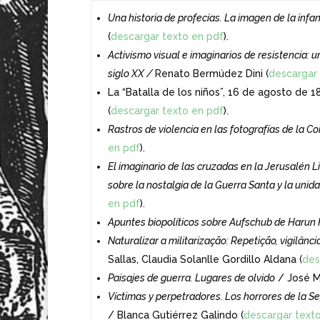
Una historia de profecías. La imagen de la infa
(
descargar texto en pdf
).
Activismo visual e imaginarios de resistencia: u
siglo XX /
Renato Bermúdez Dini (
descargar 
La “Batalla de los niños”, 16 de agosto de 1
(
descargar texto en pdf
).
Rastros de violencia en las fotografías de la C
en pdf
).
El imaginario de las cruzadas en la Jerusalén 
sobre la nostalgia de la Guerra Santa y la unida
en pdf
).
Apuntes biopolíticos sobre Aufschub de Harun 
Naturalizar a militarização: Repetição, vigilân
Sallas, Claudia Solanlle Gordillo Aldana (
des
Paisajes de guerra. Lugares de olvido
/ José Mi
Víctimas y perpetradores. Los horrores de la 
/ Blanca Gutiérrez Galindo (
descargar text