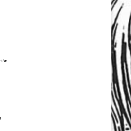
ción
.
s
,