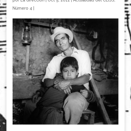
por
La dirección
|
Oct 5, 2012
|
Actualidad del CEISS
,
Número 4
|